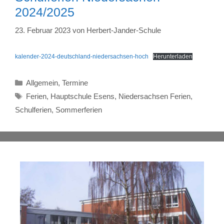
2024/2025
23. Februar 2023
von
Herbert-Jander-Schule
kalender-2024-deutschland-niedersachsen-hoch
Herunterladen
Kategorien
Allgemein
,
Termine
Schlagwörter
Ferien
,
Hauptschule Esens
,
Niedersachsen Ferien
,
Schulferien
,
Sommerferien