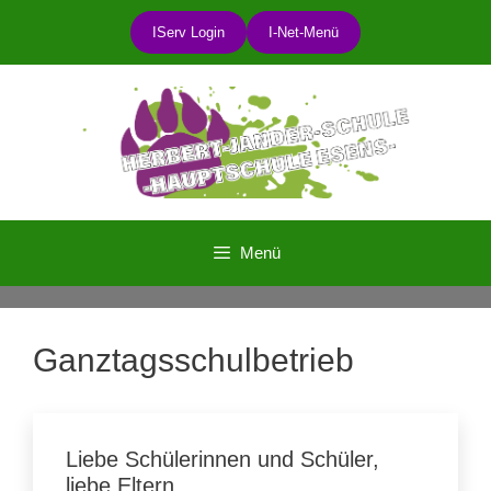
Zum
IServ Login
I-Net-Menü
Inhalt
springen
Menü
Ganztagsschulbetrieb
Liebe Schülerinnen und Schüler,
liebe Eltern,