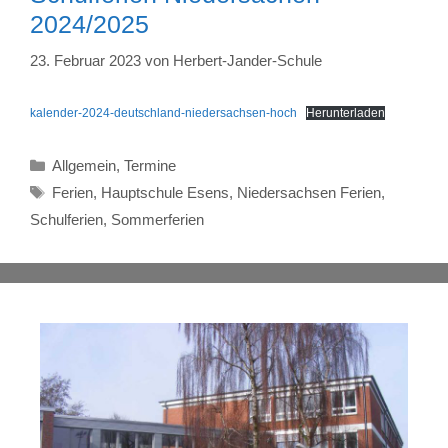
2024/2025
23. Februar 2023
von
Herbert-Jander-Schule
kalender-2024-deutschland-niedersachsen-hoch
Herunterladen
Kategorien
Allgemein
,
Termine
Schlagwörter
Ferien
,
Hauptschule Esens
,
Niedersachsen Ferien
,
Schulferien
,
Sommerferien