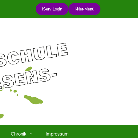
IServ Login
I-Net-Menü
Chronik
Impressum